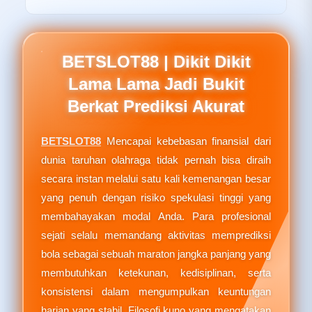
BETSLOT88 | Dikit Dikit
Lama Lama Jadi Bukit
Berkat Prediksi Akurat
BETSLOT88
Mencapai kebebasan finansial dari
dunia taruhan olahraga tidak pernah bisa diraih
secara instan melalui satu kali kemenangan besar
yang penuh dengan risiko spekulasi tinggi yang
membahayakan modal Anda. Para profesional
sejati selalu memandang aktivitas memprediksi
bola sebagai sebuah maraton jangka panjang yang
membutuhkan ketekunan, kedisiplinan, serta
konsistensi dalam mengumpulkan keuntungan
harian yang stabil. Filosofi kuno yang mengatakan