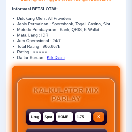
Informasi BETSLOT88:
Didukung Oleh : All Providers
Jenis Permainan : Sportsbook, Togel, Casino, Slot
Metode Pembayaran : Bank, QRIS, E-Wallet
Mata Uang : IDR
Jam Operasional : 24/7
Total Rating : 986.867k
Rating : ⭐⭐⭐⭐⭐
Daftar Buruan :
Klik Disini
KALKULATOR MIX
PARLAY
×