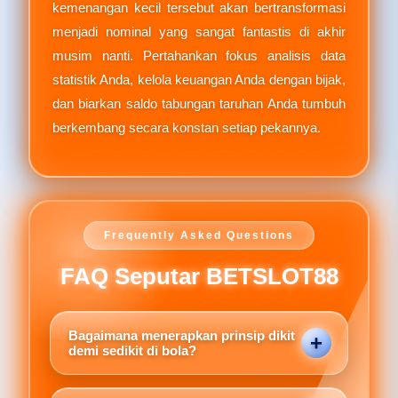
kemenangan kecil tersebut akan bertransformasi
menjadi nominal yang sangat fantastis di akhir
musim nanti. Pertahankan fokus analisis data
statistik Anda, kelola keuangan Anda dengan bijak,
dan biarkan saldo tabungan taruhan Anda tumbuh
berkembang secara konstan setiap pekannya.
Frequently Asked Questions
FAQ Seputar BETSLOT88
Bagaimana menerapkan prinsip dikit
demi sedikit di bola?
Caranya adalah dengan menetapkan target